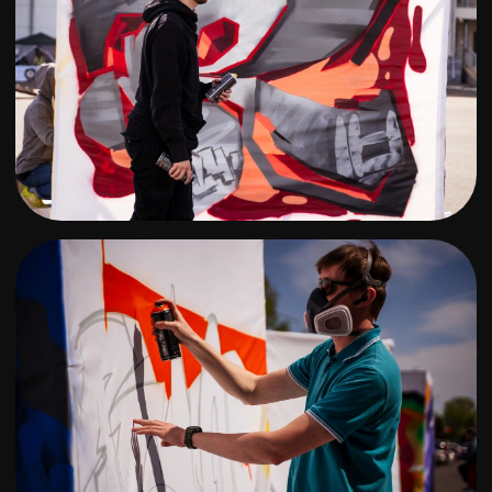
Главный билет
Два дня фестиваля. Максимальный уровень. Без
ограничений. Этот билет даёт доступ ко всей
программе фестиваля.
3.500 руб.
КУПИТЬ
Входной билет на 9 мая (1
день)
День открытия Red ink 2026 Первый
день фестиваля.
2.000 руб.
КУПИТЬ