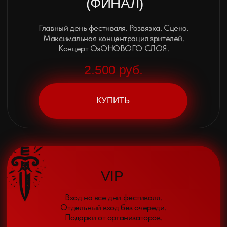
ПОЗВОНИТЬ
+7 (903) 959-30-03
НАПИСАТЬ
RED.INK.FEST@GMAIL.COM
TELEGRAM
АДРЕС