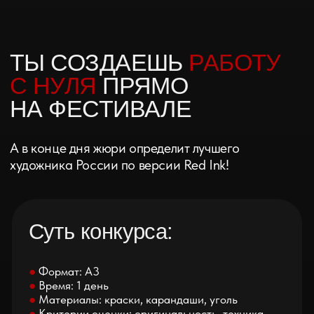
●
Формат: А3
●
Время: 1 день
●
Материалы: краски, карандаши, уголь
●
Критерии оценки: оригинальность, техника,
глубина идеи
Что ты получаешь:
●
Выставочное пространство 2×2,5 м —
твоя мини-галерея на фестивале
●
Возможность продавать работы без комиссии
●
Шанс заявить о себе перед тысячами
зрителей
Как участвовать:
Тебе нужно лишь:
●
Желание творить
●
Собственные инструменты