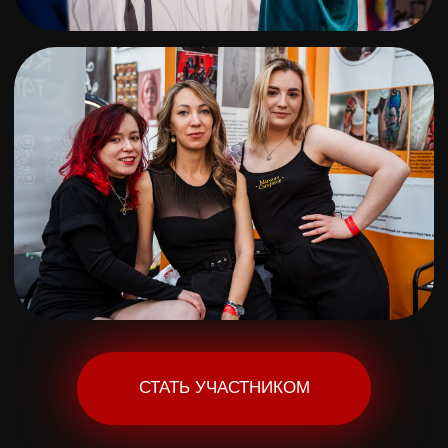
Входной билет на 10 мая
(ФИНАЛ)
Главный день фестиваля. Развязка. Сцена.
Максимальная концентрация зрителей.
Концерт ОзОНОВОГО СЛОЯ.
2.500 руб.
КУПИТЬ
VIP
Вход на все дни фестиваля.
Отдельный вход без очереди.
Подарки от организаторов.
5.500 руб.