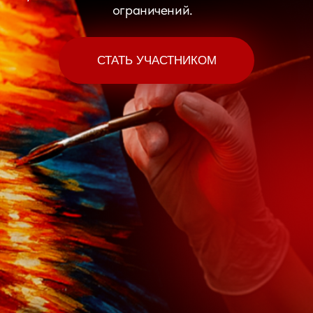
мастеров и райд
грандиозный бат
ТЫ СОЗДАЕШЬ
РАБОТУ
С НУЛЯ
ПРЯМО
НА ФЕСТИВАЛЕ
А в конце дня жюри определит лучшего
художника России по версии Red Ink!
Суть конкурса: