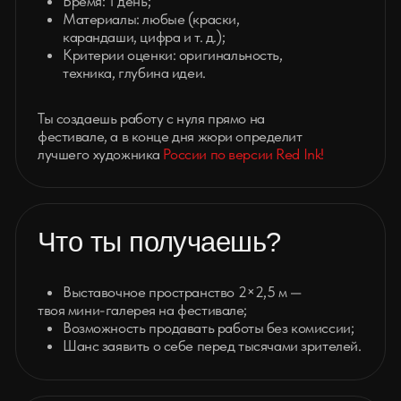
Возможность продавать работы без комиссии;
Шанс заявить о себе перед тысячами зрителей.
Как участвовать?
Тебе нужно лишь:
Желание творить;
Собственные инструменты
(мы предоставим холст, мольберт и место).
Red Ink — это не просто фестиваль,
а платформа, где искусство видят, ценят
и покупают.
Готов бросить вызов себе?
НАША ЗАДАЧА -
ОБЪЕДИНИТЬ
ТВОРЧЕСКИХ ЛЮДЕЙ
ИЗ
РАЗНЫХ СФЕР!