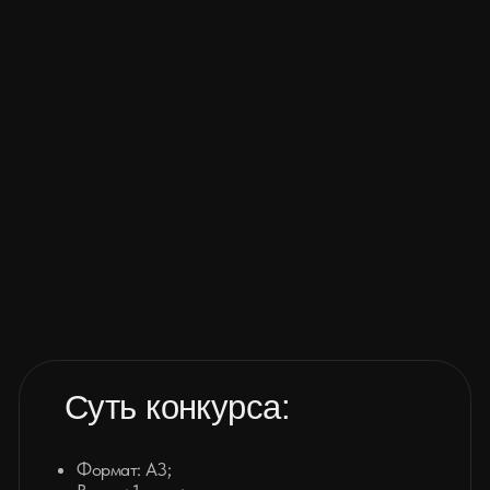
Суть конкурса:
Формат: А3;
Время: 1 день;
Материалы: любые (краски,
карандаши, цифра и т. д.);
Критерии оценки: оригинальность,
техника, глубина идеи.
Ты создаешь работу с нуля прямо на
фестивале, а в конце дня жюри определит
лучшего художника
России по версии Red Ink!
Что ты получаешь?
Выставочное пространство 2×2,5 м —
твоя мини-галерея на фестивале;