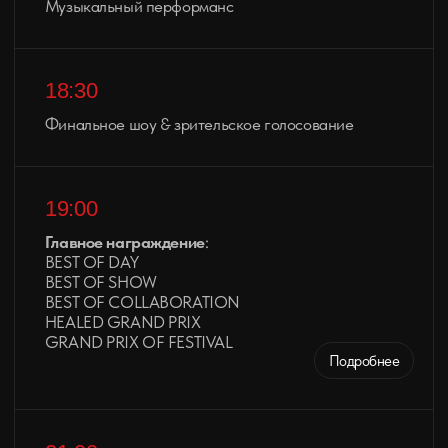
и стрит-арта, вдохновляющие на свежие
идеи и креативные эксперименты.
ПОДРОБНЕЕ
Ink Flip
Зрелищные выступления скейтбордистов
и BMX-райдеров с
головокружительными трюками
мирового уровня.