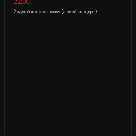
ПОДРОБНЕЕ
А также:
После насыщенного фестиваля Red Ink 2026
мы приглашаем вас на Tattoo Weekend —
неформальные выходные в кругу
единомышленников.
TATTOO WEEKEND
КАТАЛОГ
Купить
билеты