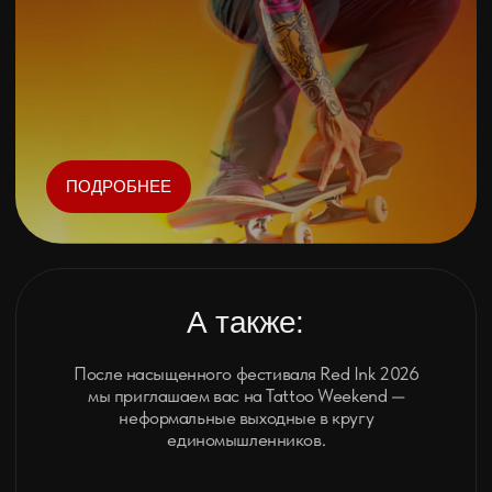
сотрудничать с вами или вашим брендом.
СТАТЬ ПАРТНЕРОМ
НОМИНАЦИИ
Red Ink Festival приглашает тату -
мастеров и райдеров на
грандиозный баттл творчества!
Конкурсы татуировок разных направлений — от черно-
белого реализма до яркого олдскула — дополняются
драйвовым шоу скейтборда и BMX соревнованиями.
Победителей будет выбирать строгое
профессиональное жюри, так что у тебя есть шанс
прокачать свой стиль прямо перед зрителями. Не
пропусти этот заряженный день — все подробности на
странице номинаций!