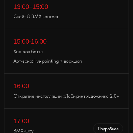
Старт дня
13:00
Конкурс на лучшую live-татуировку
15:00
Лекция топ-гостя / инфлюенсера
16:00
Музыкальный перформанс
18:30
Финальное шоу & зрительское голосование
19:00
Главное награждение
:
BEST OF DAY