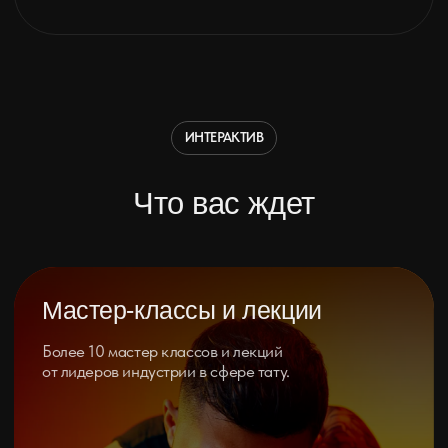
На 1 день
Вы можете придти на 1 или 2 день.
1.000 руб.
КУПИТЬ
Все дни
На все три дня фестиваля.
2.800 руб.