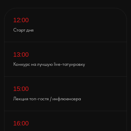
ПОДРОБНЕЕ
Зажигательные концерты
По традиции Red Ink будет жаркая
музыкальная программа с рок
концертами, dj и известными гостями.
ПОДРОБНЕЕ
Best of Art
Выставки актуального искусства