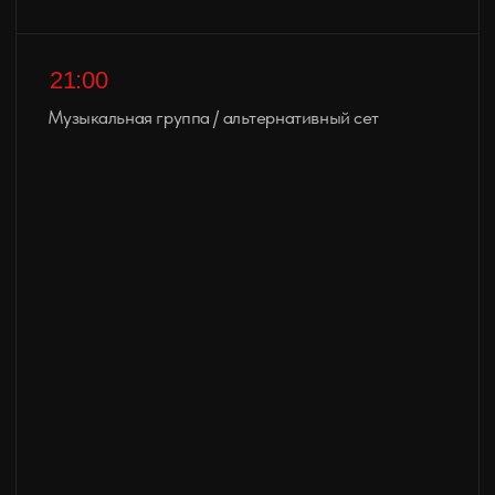
Арт-зона: live painting + воркшоп
16:00
Открытие инсталляции «Лабиринт художника 2.0»
17:00
Подробнее
BMX-шоу
19:00
Награждение «BEST OF DAY» и
Подробнее
«ARTIFICIAL SKIN» «Best of ART»
21:00
DJ-сет & танцевальный блок
(визуальное шоу, AR-анимации)