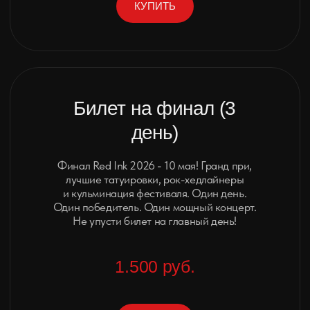
Да, при подаче от студии на 5+ мастеров действуют
специальные условия. Напишите нам — обсудим формат.
Могу ли я участвовать в номинациях с
уже начатой работой?
Нет, конкурсные работы должны быть выполнены
только на фестивале. Идеи допускаются, но
исполнение — строго в дни мероприятия.
Как участвовать в номинации “Зажившие
работы”?
Регистрация модели на зажившую татуировку проходит
прямо на фестивале. Мастер сам выбирает, в какую
номинацию заявить работу. Если вы являетесь участником
фестиваля — участие в номинации бесплатно. Если нет —
потребуется внести взнос 3 500 ₽. Обязательное условие:
мастер должен лично присутствовать на фестивале.