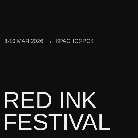
RED INK
FESTIVAL
О ФЕСТИВАЛЕ
Представьте трёхдневный праздник,
посвященный тату
и андеграунд-искусству.
Это и есть Red Ink Festival – яркое событие, которое
объединяет любителей тату, музыки и экстремального
спорта со всего мира. Вас ждёт уникальный опыт на
масштабном фестивале, который подарит незабываемые