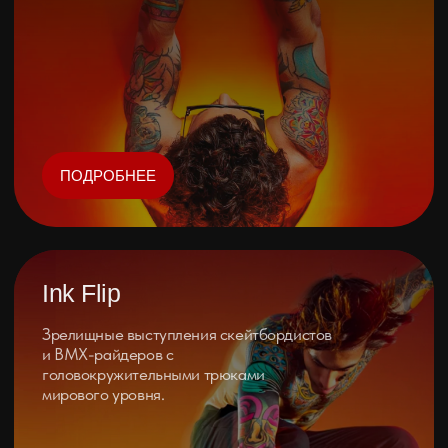
ОФИЦИАЛЬНЫЕ ПАРТНЕРЫ
Хистори фэмили, это не только тату студия
и барбершоп, которые почти 9 лет на рынке,
но и команда, которая участвует и побеждает на
фестивалях, которая является не посредственно
организатором «ред инка»,
а также снимает интервью с известными
мастерами и ведет свой ютуб канал.
Хистори фэмили - это единомышленники, это мы,
кто развивает индустрию и всегда следит
за событиями в ней, а также их создает.
ХОТИТЕ СТАТЬ
ПАРТНЕРОМ?
Отправляйте заявку и мы с радостью будем