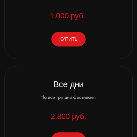
всю необходимую информацию.
Что входит в рабочее
место мастера?
Каждому мастеру предоставляется Стартовый
пакет (с первичными расходниками) стол, 2 стул,
электропитание, урна и брендированный стенд
(размер стены для вашей рекламы 2500х2000
мм.) Остальное оборудование и материалы — с
собой.
Можно ли участвовать в конкурсе, если
ты работаешь один день?
Да, участие в номинациях доступно и при
однодневной работе, особенно в Best of Day
в номинации "Начинающий мастер".
Будут ли скидки для студий, если участвует
несколько мастеров?