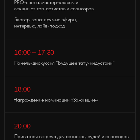
День 2 — URBAN DAY
Уличная культура, молодежь, шоу,
коллаборации, тусовка
12:00
Открытие второго дня
13:00–15:00
Скейт & BMX контест
15:00-16:00
Хип-хоп баттл