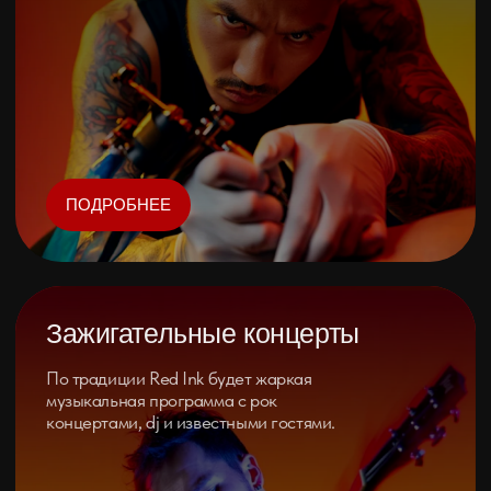
КУПИТЬ
Билет на финал (3
день)
Финал Red Ink 2026 - 10 мая! Гранд при,
лучшие татуировки, рок-хедлайнеры
и кульминация фестиваля. Один день.
Один победитель. Один мощный концерт.
Не упусти билет на главный день!
1.500 руб.
КУПИТЬ
VIP